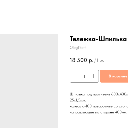
Тележка-Шпилька
OlegTitoff
18 500
р.
/
1 pc
В корзину
Шпилька под противень 600х400мм
25x1,5мм,
колеса d-100 поворотные со стопа
направляющие по стороне 400мм.