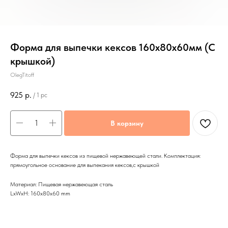
Форма для выпечки кексов 160х80х60мм (С
крышкой)
OlegTitoff
925
р.
/
1 pc
В корзину
Форма для выпечки кексов из пищевой нержавеющей стали. Комплектация:
прямоугольное основание для выпекания кексов,с крышкой
Материал: Пищевая нержавеющая сталь
LxWxH: 160x80x60 mm