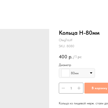
Кольца Н-80мм
OlegTitoff
SKU:
8080
400
р.
/
1 pc
Диаметр
80мм
В корзину
Кольца из пищевой нерж. стали дл