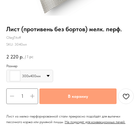
Лист (противень без бортов) мелк. перф.
OlegTitoff
SKU:
3040мп
2 220
р.
/
1 pc
Размер
300х400мм
В корзину
Лист из мелко-перфорированной стали прекрасно подойдёт для выпечки
песочного коржа или румяной пиццы.
Не подходят для конвекционных печей.