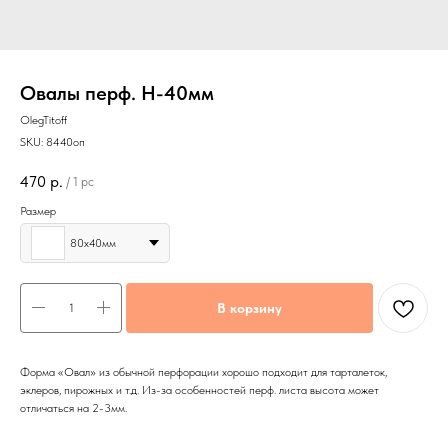
Овалы перф. Н-40мм
OlegTitoff
SKU:
8440оп
470
р.
/
1 pc
Размер
80х40мм
В корзину
Форма «Овал» из обычной перфорации хорошо подходит для тарталеток,
эклеров, пирожных и т.д. Из-за особенностей перф. листа высота может
отличаться на 2-3мм.