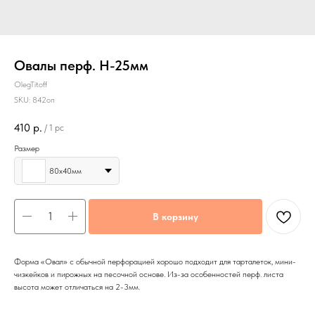
Овалы перф. Н-25мм
OlegTitoff
SKU:
842оп
410
р.
/
1 pc
Размер
80х40мм
В корзину
Форма «Овал» с обычной перфорацией хорошо подходит для тарталеток, мини-
чизкейков и пирожных на песочной основе. Из-за особенностей перф. листа
высота может отличаться на 2-3мм.