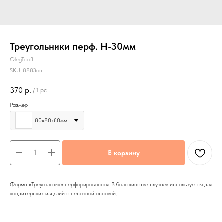
Треугольники перф. Н-30мм
OlegTitoff
SKU:
8883оп
370
р.
/
1 pc
Размер
80х80х80мм
В корзину
Форма «Треугольник» перфорированная. В большинстве случаев используется для
кондитерских изделий с песочной основой.