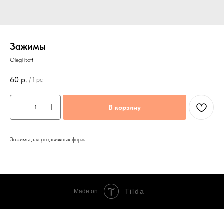
Зажимы
OlegTitoff
60
р.
/
1 pc
В корзину
Зажимы для раздвижных форм
Tilda
Made on