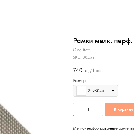
Рамки мелк. перф
OlegTitoff
SKU:
885мп
740
р.
/
1 pc
Размер
80х80мм
В корзину
Мелко-перфорированные рамки вы