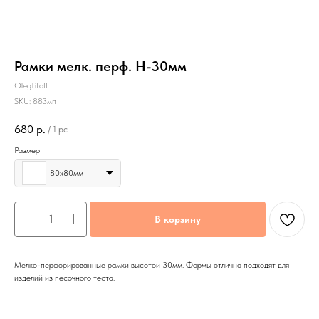
Рамки мелк. перф. Н-30мм
OlegTitoff
SKU:
883мп
680
р.
/
1 pc
Размер
80х80мм
В корзину
Мелко-перфорированные рамки высотой 30мм. Формы отлично подходят для
изделий из песочного теста.