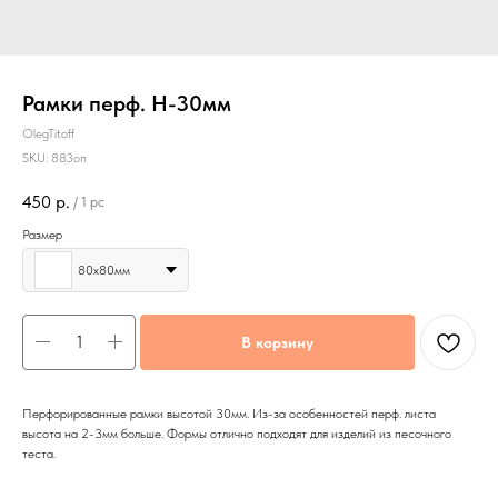
Рамки перф. Н-30мм
OlegTitoff
SKU:
883оп
450
р.
/
1 pc
Размер
80х80мм
В корзину
Перфорированные рамки высотой 30мм. Из-за особенностей перф. листа
высота на 2-3мм больше. Формы отлично подходят для изделий из песочного
теста.